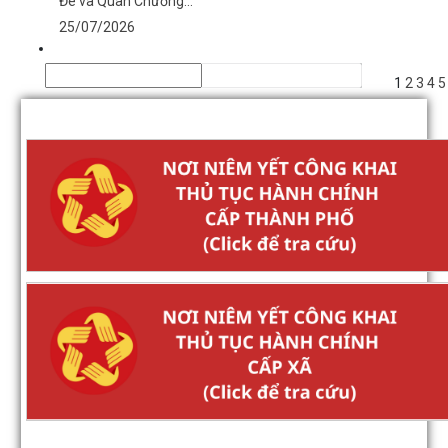
Đê và Quàn Chương...
25/07/2026
1
2
3
4
5