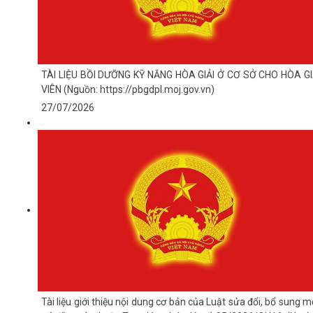
TÀI LIỆU BỒI DƯỠNG KỸ NĂNG HÒA GIẢI Ở CƠ SỞ CHO HÒA GI
VIÊN (Nguồn: https://pbgdpl.moj.gov.vn)
27/07/2026
Tài liệu giới thiệu nội dung cơ bản của Luật sửa đổi, bổ sung m