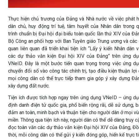
Thực hiện chủ trương của Đảng và Nhà nước về việc phát 
dân chủ, huy động trí tuệ, tâm huyết của Nhân dân trong 
trình chuẩn bị Đại hội đại biểu toàn quốc lần thứ XIV của Đả
Bộ Công an phối hợp với Ban Tuyên giáo Trung ương và các
quan liên quan đã triển khai
tiện ích “Lấy ý kiến Nhân dân 
các dự thảo văn kiện Đại hội XIV của Đảng”
trên
ứng dụ
VNeID
. Đây là một bước tiến quan trọng trong việc ứng d
chuyển đổi số vào công tác chính trị, tạo điều kiện thuận lợi
mọi công dân có thể trực tiếp tham gia góp ý xây dựng Đả
xây dựng đất nước.
Tiện ích được tích hợp ngay trên ứng dụng VNeID – ứng d
định danh điện tử quốc gia, phổ biến rộng rãi, dễ sử dụng, 
đảm an toàn, minh bạch và thuận tiện cho người dân ở mọi v
miền. Thông qua tiện ích này, người dân có thể dễ dàng truy c
đọc toàn văn các dự thảo văn kiện Đại hội XIV của Đảng, Đ
thời, mỗi công dân có thể gửi ý kiến đóng góp, hiến kế trực t