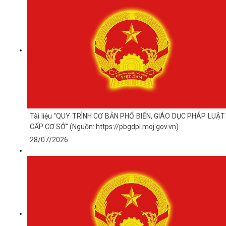
Tài liệu "QUY TRÌNH CƠ BẢN PHỔ BIẾN, GIÁO DỤC PHÁP LUẬT
CẤP CƠ SỞ" (Nguồn: https://pbgdpl.moj.gov.vn)
28/07/2026