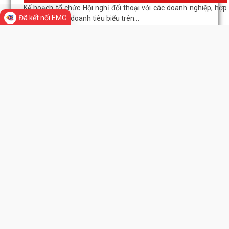
Đã kết nối EMC
Kế hoạch tổ chức Hội nghị đối thoại với các doanh nghiệp, hợp
tác xã, hộ kinh doanh tiêu biểu trên...
Thư viện ảnh
Quyết định về việc thành
lập Tổ rà soát hệ thống văn bản quy phạm pháp luật