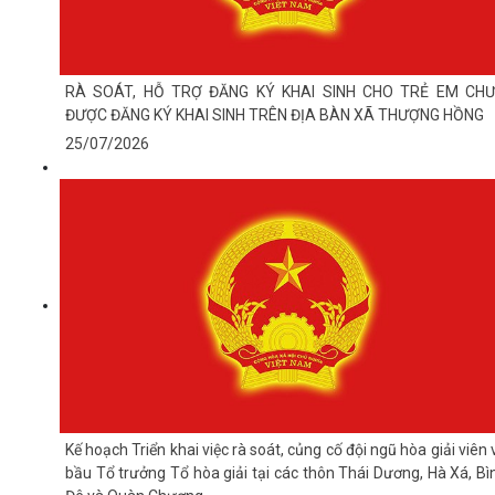
RÀ SOÁT, HỖ TRỢ ĐĂNG KÝ KHAI SINH CHO TRẺ EM CH
ĐƯỢC ĐĂNG KÝ KHAI SINH TRÊN ĐỊA BÀN XÃ THƯỢNG HỒNG
25/07/2026
Kế hoạch Triển khai việc rà soát, củng cố đội ngũ hòa giải viên 
bầu Tổ trưởng Tổ hòa giải tại các thôn Thái Dương, Hà Xá, Bì