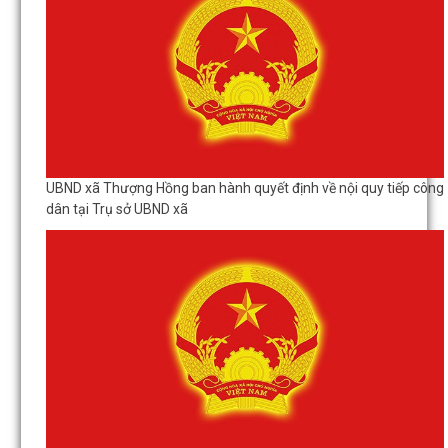
Thông báo về số lượng, tên gọi các thôn sau sắp xếp, tổ chức lại
các thôn trên địa bàn xã Thượng...
UBND xã Thượng Hồng ban hành quyết định về nội quy tiếp công
dân tại Trụ sở UBND xã