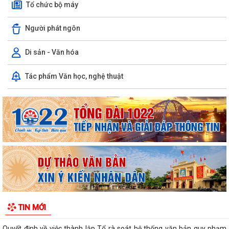
Tổ chức bộ máy
Người phát ngôn
Di sản - Văn hóa
Tác phẩm Văn học, nghệ thuật
Quyết định số 1573/QĐ-UBND Về việc cho Tổng Công ty phát triển đô
thị Kinh Bắc - CTCP thuê đất để...
Chương trình công tác tháng 7 năm 2026 của UBND xã Thượng Hồng
Thông báo về số lượng, tên gọi các thôn sau sắp xếp, tổ chức lại các
thôn trên địa bàn xã Thượng...
UBND xã Thượng Hồng ban hành quyết định về nội quy tiếp công dân
tại Trụ sở UBND xã
Kế hoạch tổ chức Hội nghị đối thoại với các doanh nghiệp, hợp tác xã,
TIN MỚI
hộ kinh doanh tiêu biểu trên...
Quyết định về việc thành lập Tổ rà soát hệ thống văn bản quy phạm