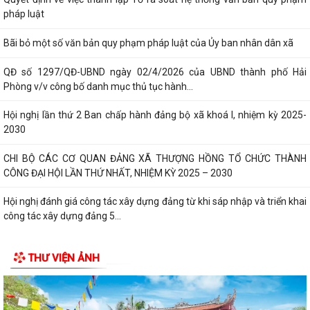
pháp luật
Bãi bỏ một số văn bản quy phạm pháp luật của Ủy ban nhân dân xã
QĐ số 1297/QĐ-UBND ngày 02/4/2026 của UBND thành phố Hải
Phòng v/v công bố danh mục thủ tục hành...
Hội nghị lần thứ 2 Ban chấp hành đảng bộ xã khoá I, nhiệm kỳ 2025-
2030
CHI BỘ CÁC CƠ QUAN ĐẢNG XÃ THƯỢNG HỒNG TỔ CHỨC THÀNH
CÔNG ĐẠI HỘI LẦN THỨ NHẤT, NHIỆM KỲ 2025 – 2030
Hội nghị đánh giá công tác xây dựng đảng từ khi sáp nhập và triển khai
công tác xây dựng đảng 5...
Xã Thượng Hồng tổ chức kỳ họp thứ 2 HĐND xã khóa I, nhiệm kỳ 2021-
THƯ VIỆN ẢNH
2026
Xã nhà tổ chức Hội nghị gặp mặt các đồng chí nguyên là lãnh đạo chủ
chốt của địa phương qua...