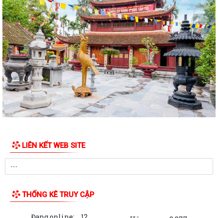
CHI BỘ UBND XÃ THƯỢNG HỒNG TỔ CHỨC ĐẠI HỘI CHI BỘ LẦN THỨ I,
NHIỆM KỲ 2025-2030
Xã Thượng Hồng tổ chức Lễ dâng hương, thắp nến tri ân các Anh hùng
liệt sĩ
Các tổ đại biểu HĐND xã tiếp xúc cử tri tại 6 điểm trên địa bàn xã
Xã Thượng Hồng với các hoạt động hướng về Kỷ niệm 78 năm ngày
Thương binh Liệt sỹ 27/07
Thôn Hà Tiên tổ chức thành công giải bóng chuyền mở rộng lần thứ 2
chào mừng thành lập xã Thượng...
LIÊN KẾT WEB SITE
Xã Thượng Hồng chủ động ứng phó với bão số 3
Hải Phòng: Tập trung triển khai Nghị quyết 1669 theo hướng tinh gọn,
hiệu quả
THỐNG KÊ TRUY CẬP
Không để gián đoạn thủ tục hành chính khi triển khai mô hình chính
Đang online:
12