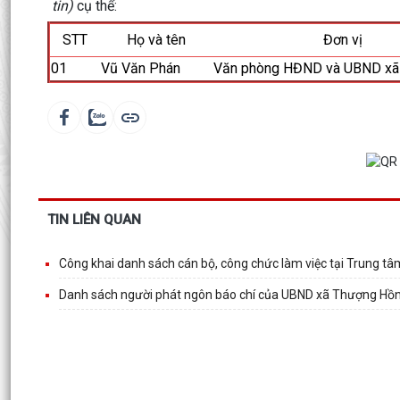
tin)
cụ thể:
STT
Họ và tên
Đơn vị
01
Vũ Văn Phán
Văn phòng HĐND và UBND xã
TIN LIÊN QUAN
Công khai danh sách cán bộ, công chức làm việc tại Trung 
Danh sách người phát ngôn báo chí của UBND xã Thượng Hồ