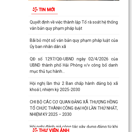
doanh nghiệp, hợp tác xã, hộ kinh doanh tiêu
TIN MỚI
biểu trên...
Quyết định về việc thành lập Tổ rà soát hệ thống
văn bản quy phạm pháp luật
Bãi bỏ một số văn bản quy phạm pháp luật của
Ủy ban nhân dân xã
QĐ số 1297/QĐ-UBND ngày 02/4/2026 của
UBND thành phố Hải Phòng v/v công bố danh
mục thủ tục hành...
Hội nghị lần thứ 2 Ban chấp hành đảng bộ xã
khoá I, nhiệm kỳ 2025-2030
CHI BỘ CÁC CƠ QUAN ĐẢNG XÃ THƯỢNG HỒNG
TỔ CHỨC THÀNH CÔNG ĐẠI HỘI LẦN THỨ NHẤT,
NHIỆM KỲ 2025 – 2030
Hội nghị đánh giá công tác xây dựng đảng từ khi
THƯ VIỆN ẢNH