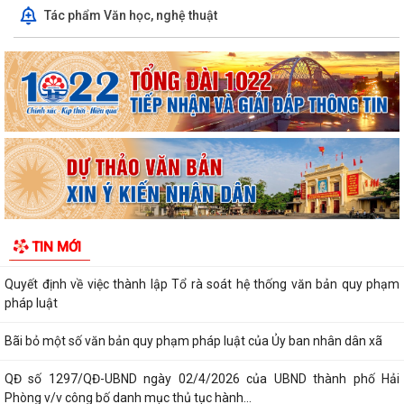
Tác phẩm Văn học, nghệ thuật
Quyết định số 1573/QĐ-UBND Về việc cho Tổng Công ty phát triển đô
thị Kinh Bắc - CTCP thuê đất để...
Chương trình công tác tháng 7 năm 2026 của UBND xã Thượng Hồng
Thông báo về số lượng, tên gọi các thôn sau sắp xếp, tổ chức lại các
thôn trên địa bàn xã Thượng...
UBND xã Thượng Hồng ban hành quyết định về nội quy tiếp công dân
tại Trụ sở UBND xã
Kế hoạch tổ chức Hội nghị đối thoại với các doanh nghiệp, hợp tác xã,
TIN MỚI
hộ kinh doanh tiêu biểu trên...
Quyết định về việc thành lập Tổ rà soát hệ thống văn bản quy phạm
pháp luật
Bãi bỏ một số văn bản quy phạm pháp luật của Ủy ban nhân dân xã
QĐ số 1297/QĐ-UBND ngày 02/4/2026 của UBND thành phố Hải
Phòng v/v công bố danh mục thủ tục hành...