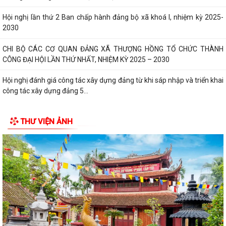
Hội nghị lần thứ 2 Ban chấp hành đảng bộ xã khoá I, nhiệm kỳ 2025-
2030
CHI BỘ CÁC CƠ QUAN ĐẢNG XÃ THƯỢNG HỒNG TỔ CHỨC THÀNH
CÔNG ĐẠI HỘI LẦN THỨ NHẤT, NHIỆM KỲ 2025 – 2030
Hội nghị đánh giá công tác xây dựng đảng từ khi sáp nhập và triển khai
công tác xây dựng đảng 5...
Xã Thượng Hồng tổ chức kỳ họp thứ 2 HĐND xã khóa I, nhiệm kỳ 2021-
THƯ VIỆN ẢNH
2026
Xã nhà tổ chức Hội nghị gặp mặt các đồng chí nguyên là lãnh đạo chủ
chốt của địa phương qua...
CHI BỘ UBND XÃ THƯỢNG HỒNG TỔ CHỨC ĐẠI HỘI CHI BỘ LẦN THỨ I,
NHIỆM KỲ 2025-2030
Xã Thượng Hồng tổ chức Lễ dâng hương, thắp nến tri ân các Anh hùng
liệt sĩ