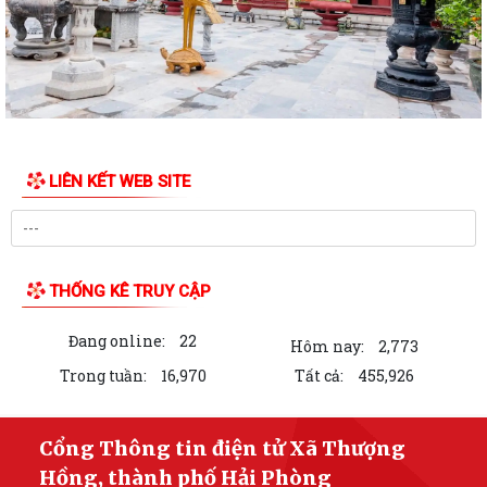
Các tổ đại biểu HĐND xã tiếp xúc cử tri tại 6 điểm trên địa bàn xã
Xã Thượng Hồng với các hoạt động hướng về Kỷ niệm 78 năm ngày
Thương binh Liệt sỹ 27/07
Thôn Hà Tiên tổ chức thành công giải bóng chuyền mở rộng lần thứ 2
chào mừng thành lập xã Thượng...
LIÊN KẾT WEB SITE
Xã Thượng Hồng chủ động ứng phó với bão số 3
Hải Phòng: Tập trung triển khai Nghị quyết 1669 theo hướng tinh gọn,
hiệu quả
THỐNG KÊ TRUY CẬP
Không để gián đoạn thủ tục hành chính khi triển khai mô hình chính
Đang online:
22
quyền địa phương 2 cấp
Hôm nay:
2,773
Trong tuần:
16,970
Tất cả:
455,926
Chuyển mình mạnh mẽ về tư duy để Hải Phòng phát triển đột phá
Triển khai đồng bộ các giải pháp, hướng tới chính sách toàn diện và
Cổng Thông tin điện tử Xã Thượng
bền vững cho người cao tuổi
Hồng, thành phố Hải Phòng