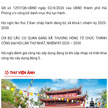
QĐ số 1297/QĐ-UBND ngày 02/4/2026 của UBND thành phố Hải
Phòng v/v công bố danh mục thủ tục hành...
Hội nghị lần thứ 2 Ban chấp hành đảng bộ xã khoá I, nhiệm kỳ 2025-
2030
CHI BỘ CÁC CƠ QUAN ĐẢNG XÃ THƯỢNG HỒNG TỔ CHỨC THÀNH
CÔNG ĐẠI HỘI LẦN THỨ NHẤT, NHIỆM KỲ 2025 – 2030
Hội nghị đánh giá công tác xây dựng đảng từ khi sáp nhập và triển khai
công tác xây dựng đảng 5...
Xã Thượng Hồng tổ chức kỳ họp thứ 2 HĐND xã khóa I, nhiệm kỳ 2021-
THƯ VIỆN ẢNH
2026
Xã nhà tổ chức Hội nghị gặp mặt các đồng chí nguyên là lãnh đạo chủ
chốt của địa phương qua...
CHI BỘ UBND XÃ THƯỢNG HỒNG TỔ CHỨC ĐẠI HỘI CHI BỘ LẦN THỨ I,
NHIỆM KỲ 2025-2030