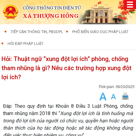
CỔNG THÔNG TIN ĐIỆN TỬ
XÃ THƯỢNG HỒNG
TIẾP CẬN THÔNG TIN, PBGDPL
PHỔ BIẾN GIÁO DỤC PHÁP LUẬT
HỎI ĐÁP PHÁP LUẬT
Hỏi: Thuật ngữ “xung đột lợi ích” phòng, chống
tham nhũng là gì? Nêu các trường hợp xung đột
lợi ích?
06/10/2025
Đáp: Theo quy định tại Khoản 8 Điều 3 Luật Phòng, chống
tham nhũng năm 2018 thì
“
Xung đột lợi ích là tình huống mà
trong đó lợi ích của người có chức vụ, quyền hạn hoặc người
thân thích của họ tác động hoặc sẽ tác động không đúng
đến việc thực hiện nhiệm vụ, công vụ
”.