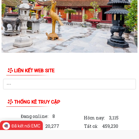
Xã Thượng Hồng tổ chức Lễ dâng hương, thắp nến tri ân các Anh hùng
liệt sĩ
Các tổ đại biểu HĐND xã tiếp xúc cử tri tại 6 điểm trên địa bàn xã
Xã Thượng Hồng với các hoạt động hướng về Kỷ niệm 78 năm ngày
Thương binh Liệt sỹ 27/07
Thôn Hà Tiên tổ chức thành công giải bóng chuyền mở rộng lần thứ 2
chào mừng thành lập xã Thượng...
LIÊN KẾT WEB SITE
Xã Thượng Hồng chủ động ứng phó với bão số 3
Hải Phòng: Tập trung triển khai Nghị quyết 1669 theo hướng tinh gọn,
hiệu quả
THỐNG KÊ TRUY CẬP
Không để gián đoạn thủ tục hành chính khi triển khai mô hình chính
Đang online:
8
quyền địa phương 2 cấp
Hôm nay:
3,115
Trong tuần:
20,277
Tất cả:
459,230
Đã kết nối EMC
Chuyển mình mạnh mẽ về tư duy để Hải Phòng phát triển đột phá