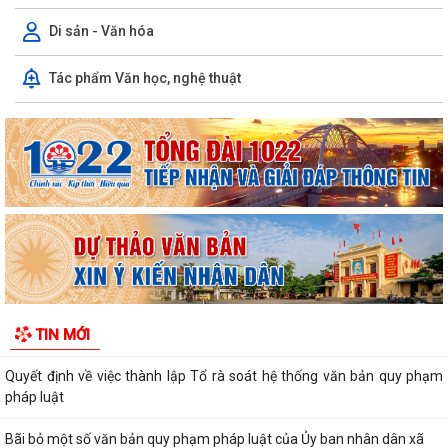
Di sản - Văn hóa
Tác phẩm Văn học, nghệ thuật
Quyết định số 1573/QĐ-UBND Về việc cho Tổng Công ty phát triển đô
thị Kinh Bắc - CTCP thuê đất để...
Chương trình công tác tháng 7 năm 2026 của UBND xã Thượng Hồng
Thông báo về số lượng, tên gọi các thôn sau sắp xếp, tổ chức lại các
thôn trên địa bàn xã Thượng...
UBND xã Thượng Hồng ban hành quyết định về nội quy tiếp công dân
tại Trụ sở UBND xã
Kế hoạch tổ chức Hội nghị đối thoại với các doanh nghiệp, hợp tác xã,
TIN MỚI
hộ kinh doanh tiêu biểu trên...
Quyết định về việc thành lập Tổ rà soát hệ thống văn bản quy phạm
pháp luật
Bãi bỏ một số văn bản quy phạm pháp luật của Ủy ban nhân dân xã