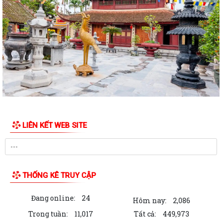
NHIỆM KỲ 2025-2030
Xã Thượng Hồng tổ chức Lễ dâng hương, thắp nến tri ân các Anh hùng
liệt sĩ
Các tổ đại biểu HĐND xã tiếp xúc cử tri tại 6 điểm trên địa bàn xã
Xã Thượng Hồng với các hoạt động hướng về Kỷ niệm 78 năm ngày
Thương binh Liệt sỹ 27/07
Thôn Hà Tiên tổ chức thành công giải bóng chuyền mở rộng lần thứ 2
chào mừng thành lập xã Thượng...
LIÊN KẾT WEB SITE
Xã Thượng Hồng chủ động ứng phó với bão số 3
Hải Phòng: Tập trung triển khai Nghị quyết 1669 theo hướng tinh gọn,
hiệu quả
THỐNG KÊ TRUY CẬP
Không để gián đoạn thủ tục hành chính khi triển khai mô hình chính
Đang online:
24
quyền địa phương 2 cấp
Hôm nay:
2,086
Trong tuần:
11,017
Tất cả:
449,973
Chuyển mình mạnh mẽ về tư duy để Hải Phòng phát triển đột phá