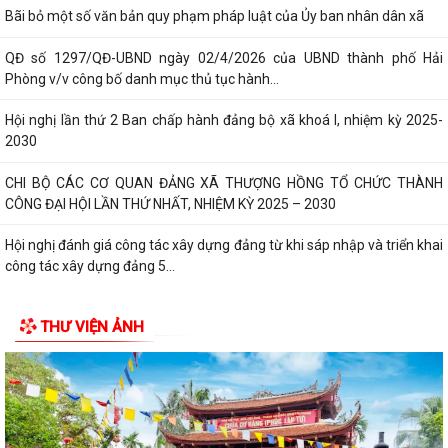
Bãi bỏ một số văn bản quy phạm pháp luật của Ủy ban nhân dân xã
QĐ số 1297/QĐ-UBND ngày 02/4/2026 của UBND thành phố Hải
Phòng v/v công bố danh mục thủ tục hành...
Hội nghị lần thứ 2 Ban chấp hành đảng bộ xã khoá I, nhiệm kỳ 2025-
2030
CHI BỘ CÁC CƠ QUAN ĐẢNG XÃ THƯỢNG HỒNG TỔ CHỨC THÀNH
CÔNG ĐẠI HỘI LẦN THỨ NHẤT, NHIỆM KỲ 2025 – 2030
Hội nghị đánh giá công tác xây dựng đảng từ khi sáp nhập và triển khai
công tác xây dựng đảng 5...
Xã Thượng Hồng tổ chức kỳ họp thứ 2 HĐND xã khóa I, nhiệm kỳ 2021-
THƯ VIỆN ẢNH
2026
Xã nhà tổ chức Hội nghị gặp mặt các đồng chí nguyên là lãnh đạo chủ
chốt của địa phương qua...
CHI BỘ UBND XÃ THƯỢNG HỒNG TỔ CHỨC ĐẠI HỘI CHI BỘ LẦN THỨ I,