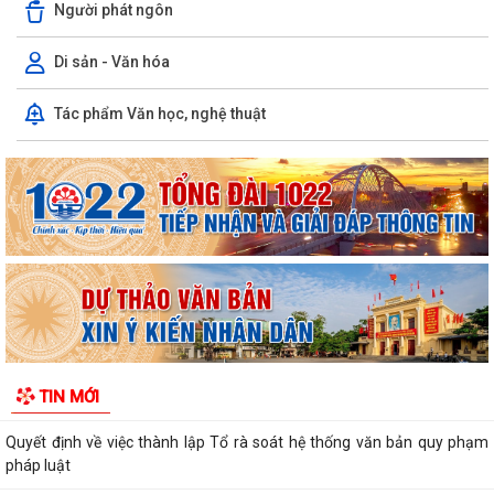
Người phát ngôn
Di sản - Văn hóa
Tác phẩm Văn học, nghệ thuật
Quyết định số 1573/QĐ-UBND Về việc cho Tổng Công ty phát triển đô
thị Kinh Bắc - CTCP thuê đất để...
Chương trình công tác tháng 7 năm 2026 của UBND xã Thượng Hồng
Thông báo về số lượng, tên gọi các thôn sau sắp xếp, tổ chức lại các
thôn trên địa bàn xã Thượng...
UBND xã Thượng Hồng ban hành quyết định về nội quy tiếp công dân
tại Trụ sở UBND xã
Kế hoạch tổ chức Hội nghị đối thoại với các doanh nghiệp, hợp tác xã,
TIN MỚI
hộ kinh doanh tiêu biểu trên...
Quyết định về việc thành lập Tổ rà soát hệ thống văn bản quy phạm
pháp luật