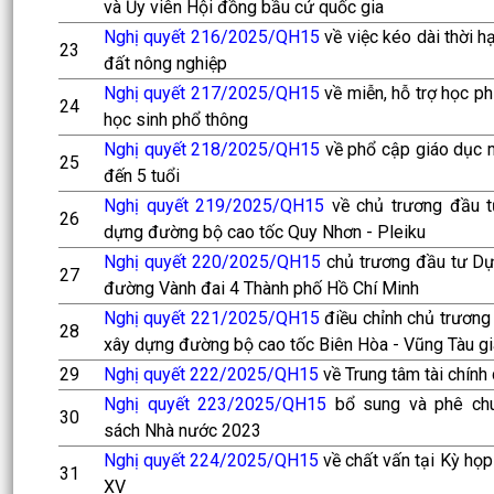
và Ủy viên Hội đồng bầu cử quốc gia
Nghị quyết 216/2025/QH15
về việc kéo dài thời 
23
đất nông nghiệp
Nghị quyết 217/2025/QH15
về miễn, hỗ trợ học p
24
học sinh phổ thông
Nghị quyết 218/2025/QH15
về phổ cập giáo dục 
25
đến 5 tuổi
Nghị quyết 219/2025/QH15
về chủ trương đầu t
26
dựng đường bộ cao tốc Quy Nhơn - Pleiku
Nghị quyết 220/2025/QH15
chủ trương đầu tư Dự
27
đường Vành đai 4 Thành phố Hồ Chí Minh
Nghị quyết 221/2025/QH15
điều chỉnh chủ trương
28
xây dựng đường bộ cao tốc Biên Hòa - Vũng Tàu gi
29
Nghị quyết 222/2025/QH15
về Trung tâm tài chính 
Nghị quyết 223/2025/QH15
bổ sung và phê chu
30
sách Nhà nước 2023
Nghị quyết 224/2025/QH15
về chất vấn tại Kỳ họp
31
XV