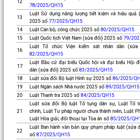
12
78/2025/QH15
Luật Sử dụng năng lượng tiết kiệm và hiệu quả 
13
2025 số
77/2025/QH15
14
Luật Cán bộ, công chức 2025 số
80/2025/QH15
15
Luật Quốc tịch Việt Nam (sửa đổi) 2025 số
79/20
Luật Tổ chức Viện kiểm sát nhân dân (sửa
16
82/2025/QH15
Luật Bầu cử đại biểu Quốc hội và đại biểu Hội 
17
dân (sửa đổi) 2025 số
83/2025/QH15
18
Luật sửa đổi Bộ luật Hình sự 2025 số
86/2025/Q
19
Luật Ngân sách Nhà nước 2025 số
89/2025/QH15
20
Luật Thanh tra 2025 số
84/2025/QH15
Luật sửa đổi Bộ luật Tố tụng dân sự, Luật Tố 
21
chính, Luật Tư pháp người chưa thành niên, Luật P
Luật Hòa giải, đối thoại tại Tòa án số
85/2025/QH
Luật Ban hành văn bản quy phạm pháp luật (sửa 
22
số
87/2025/QH15