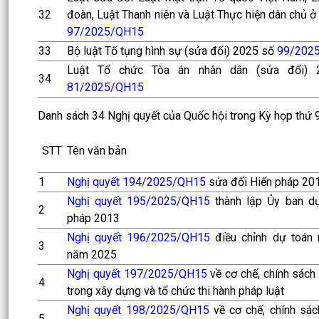
32
đoàn, Luật Thanh niên và Luật Thực hiện dân chủ ở
97/2025/QH15
33
Bộ luật Tố tụng hình sự (sửa đổi) 2025 số
99/202
Luật Tổ chức Tòa án nhân dân (sửa đổi) 
34
81/2025/QH15
Danh sách 34 Nghị quyết của Quốc hội trong Kỳ họp thứ 
STT
Tên văn bản
1
Nghị quyết 194/2025/QH15
sửa đổi Hiến pháp 20
Nghị quyết 195/2025/QH15
thành lập Ủy ban dự
2
pháp 2013
Nghị quyết 196/2025/QH15
điều chỉnh dự toán 
3
năm 2025
Nghị quyết 197/2025/QH15
về cơ chế, chính sách
4
trong xây dựng và tổ chức thi hành pháp luật
Nghị quyết 198/2025/QH15
về cơ chế, chính sách
5