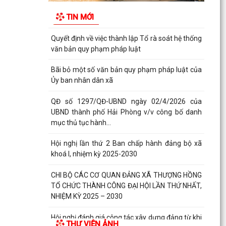
doanh nghiệp, hợp tác xã, hộ kinh doanh tiêu
TIN MỚI
biểu trên...
Quyết định về việc thành lập Tổ rà soát hệ thống
văn bản quy phạm pháp luật
Bãi bỏ một số văn bản quy phạm pháp luật của
Ủy ban nhân dân xã
QĐ số 1297/QĐ-UBND ngày 02/4/2026 của
UBND thành phố Hải Phòng v/v công bố danh
mục thủ tục hành...
Hội nghị lần thứ 2 Ban chấp hành đảng bộ xã
khoá I, nhiệm kỳ 2025-2030
CHI BỘ CÁC CƠ QUAN ĐẢNG XÃ THƯỢNG HỒNG
TỔ CHỨC THÀNH CÔNG ĐẠI HỘI LẦN THỨ NHẤT,
NHIỆM KỲ 2025 – 2030
Hội nghị đánh giá công tác xây dựng đảng từ khi
THƯ VIỆN ẢNH