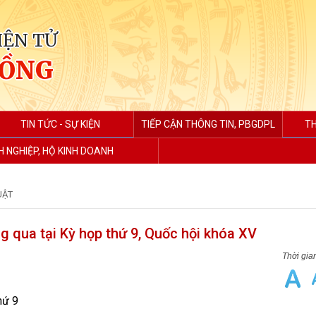
IỆN TỬ
HỒNG
TIN TỨC - SỰ KIỆN
TIẾP CẬN THÔNG TIN, PBGDPL
TH
 NGHIỆP, HỘ KINH DOANH
UẬT
 qua tại Kỳ họp thứ 9, Quốc hội khóa XV
hứ 9