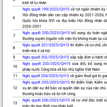
kinh tế tư nhân
Nghị quyết 199/2025/QH15
về rút ngắn nhiệm kỳ
Hội đồng nhân dân các cấp nhiệm kỳ 2021-2026; 
6
Quốc hội khóa XVI và đại biểu Hội đồng nhân d
2026-2031
Nghị quyết 200/2025/QH15
bổ sung dự toán ngâ
7
thường xuyên (nguồn vốn viện trợ không hoàn lại c
Nghị quyết 201/2025/QH15
thí điểm về cơ chế, ch
8
triển nhà ở xã hội
9
Nghị quyết 202/2025/QH15
sắp xếp đơn vị hành ch
Nghị quyết 203/2025/QH15
sửa đổi, bổ sung mộ
10
pháp nước Cộng hòa xã hội chủ nghĩa Việt Nam
11
Nghị quyết 204/2025/QH15
về giảm thuế giá trị gi
Nghị quyết 205/2025/QH15
thí điểm Viện Kiểm sá
12
vụ án dân sự để bảo vệ quyền dân sự của các chủ t
thương hoặc bảo vệ lợi ích công
Nghị quyết 206/2025/QH15
về cơ chế đặc biệt x
13
mắc do quy định của pháp luật