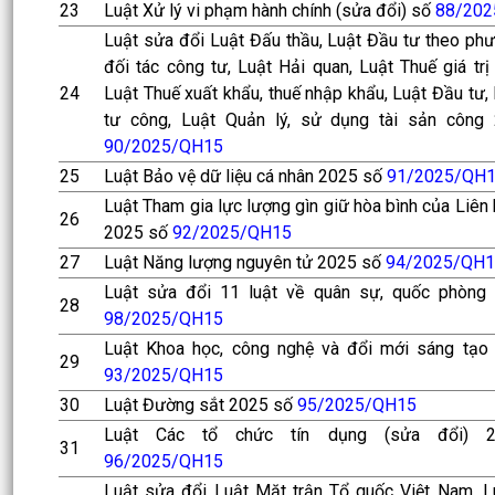
23
Luật Xử lý vi phạm hành chính (sửa đổi) số
88/202
Luật sửa đổi Luật Đấu thầu, Luật Đầu tư theo ph
đối tác công tư, Luật Hải quan, Luật Thuế giá trị 
24
Luật Thuế xuất khẩu, thuế nhập khẩu, Luật Đầu tư,
tư công, Luật Quản lý, sử dụng tài sản công
90/2025/QH15
25
Luật Bảo vệ dữ liệu cá nhân 2025 số
91/2025/QH
Luật Tham gia lực lượng gìn giữ hòa bình của Liên
26
2025 số
92/2025/QH15
27
Luật Năng lượng nguyên tử 2025 số
94/2025/QH1
Luật sửa đổi 11 luật về quân sự, quốc phòng
28
98/2025/QH15
Luật Khoa học, công nghệ và đổi mới sáng tạo
29
93/2025/QH15
30
Luật Đường sắt 2025 số
95/2025/QH15
Luật Các tổ chức tín dụng (sửa đổi) 
31
96/2025/QH15
Luật sửa đổi Luật Mặt trận Tổ quốc Việt Nam, 