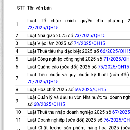
STT
Tên văn bản
Luật Tổ chức chính quyền địa phương 
1
72/2025/QH15
2
Luật Nhà giáo 2025 số
73/2025/QH15
3
Luật Việc làm 2025 số
74/2025/QH15
4
Luật Thuế tiêu thụ đặc biệt 2025 số
66/2025/QH1
5
Luật Công nghiệp công nghệ 2025 số
71/2025/QH
6
Luật Quảng cáo (sửa đổi) 2025 số
75/2025/QH15
Luật Tiêu chuẩn và quy chuẩn kỹ thuật (sửa đổi
7
70/2025/QH15
8
Luật Hóa chất 2025 số
69/2025/QH15
Luật Quản lý và đầu tư vốn Nhà nước tại doanh ng
9
số
68/2025/QH15
10
Luật Thuế thu nhập doanh nghiệp 2025 số
67/202
11
Luật Doanh nghiệp (sửa đổi) 2025 số
76/2025/QH
Luật Chất lượng sản phẩm, hàng hóa 2025 (sửa