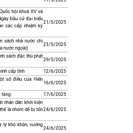
 Quốc hội khoá XV và
Ngày bầu cử đại biểu
21/5/2025
ân các cấp nhiệm kỳ
n sách nhà nước chi
23/5/2025
ủa nước ngoài)
ính sách đặc thù phát
29/5/2025
ính cấp tỉnh
12/6/2025
t số điều của Hiến
16/6/2025
a tăng
17/6/2025
t nhân dân khởi kiện
hể là nhóm dễ bị tổn
24/6/2025
ử lý khó khăn, vướng
24/6/2025