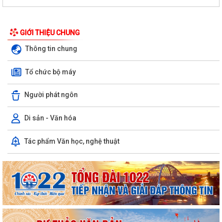
GIỚI THIỆU CHUNG
Thông tin chung
Tổ chức bộ máy
Người phát ngôn
Di sản - Văn hóa
Tác phẩm Văn học, nghệ thuật
Quyết định số 1573/QĐ-UBND Về việc cho Tổng Công ty phát triển đô
thị Kinh Bắc - CTCP thuê đất để...
Chương trình công tác tháng 7 năm 2026 của UBND xã Thượng Hồng
Thông báo về số lượng, tên gọi các thôn sau sắp xếp, tổ chức lại các
thôn trên địa bàn xã Thượng...