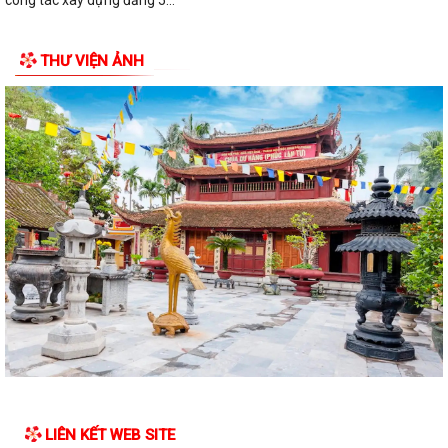
công tác xây dựng đảng 5...
Xã Thượng Hồng tổ chức kỳ họp thứ 2 HĐND xã khóa I, nhiệm kỳ 2021-
THƯ VIỆN ẢNH
2026
Xã nhà tổ chức Hội nghị gặp mặt các đồng chí nguyên là lãnh đạo chủ
chốt của địa phương qua...
CHI BỘ UBND XÃ THƯỢNG HỒNG TỔ CHỨC ĐẠI HỘI CHI BỘ LẦN THỨ I,
NHIỆM KỲ 2025-2030
Xã Thượng Hồng tổ chức Lễ dâng hương, thắp nến tri ân các Anh hùng
liệt sĩ
Các tổ đại biểu HĐND xã tiếp xúc cử tri tại 6 điểm trên địa bàn xã
Xã Thượng Hồng với các hoạt động hướng về Kỷ niệm 78 năm ngày
Thương binh Liệt sỹ 27/07
Thôn Hà Tiên tổ chức thành công giải bóng chuyền mở rộng lần thứ 2
chào mừng thành lập xã Thượng...
LIÊN KẾT WEB SITE