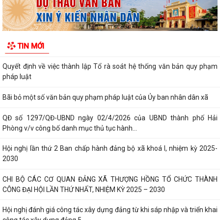
UBND xã Thượng Hồng ban hành quyết định về nội quy tiếp công dân
tại Trụ sở UBND xã
Kế hoạch tổ chức Hội nghị đối thoại với các doanh nghiệp, hợp tác xã,
TIN MỚI
hộ kinh doanh tiêu biểu trên...
Quyết định về việc thành lập Tổ rà soát hệ thống văn bản quy phạm
pháp luật
Bãi bỏ một số văn bản quy phạm pháp luật của Ủy ban nhân dân xã
QĐ số 1297/QĐ-UBND ngày 02/4/2026 của UBND thành phố Hải
Phòng v/v công bố danh mục thủ tục hành...
Hội nghị lần thứ 2 Ban chấp hành đảng bộ xã khoá I, nhiệm kỳ 2025-
2030
CHI BỘ CÁC CƠ QUAN ĐẢNG XÃ THƯỢNG HỒNG TỔ CHỨC THÀNH
CÔNG ĐẠI HỘI LẦN THỨ NHẤT, NHIỆM KỲ 2025 – 2030
Hội nghị đánh giá công tác xây dựng đảng từ khi sáp nhập và triển khai