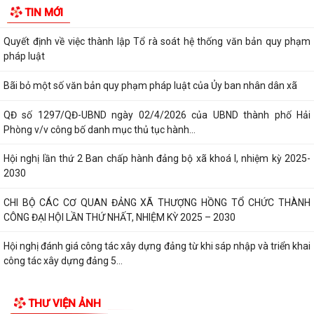
TIN MỚI
hộ kinh doanh tiêu biểu trên...
Quyết định về việc thành lập Tổ rà soát hệ thống văn bản quy phạm
pháp luật
Bãi bỏ một số văn bản quy phạm pháp luật của Ủy ban nhân dân xã
QĐ số 1297/QĐ-UBND ngày 02/4/2026 của UBND thành phố Hải
Phòng v/v công bố danh mục thủ tục hành...
Hội nghị lần thứ 2 Ban chấp hành đảng bộ xã khoá I, nhiệm kỳ 2025-
2030
CHI BỘ CÁC CƠ QUAN ĐẢNG XÃ THƯỢNG HỒNG TỔ CHỨC THÀNH
CÔNG ĐẠI HỘI LẦN THỨ NHẤT, NHIỆM KỲ 2025 – 2030
Hội nghị đánh giá công tác xây dựng đảng từ khi sáp nhập và triển khai
công tác xây dựng đảng 5...
Xã Thượng Hồng tổ chức kỳ họp thứ 2 HĐND xã khóa I, nhiệm kỳ 2021-
THƯ VIỆN ẢNH
2026