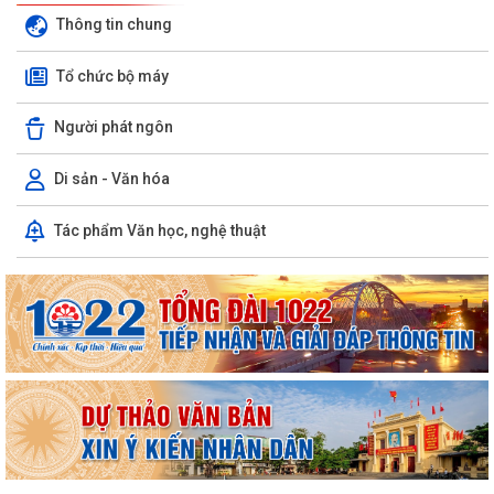
Thông tin chung
Tổ chức bộ máy
Người phát ngôn
Di sản - Văn hóa
Tác phẩm Văn học, nghệ thuật
Quyết định số 1573/QĐ-UBND Về việc cho Tổng Công ty phát triển đô
thị Kinh Bắc - CTCP thuê đất để...
Chương trình công tác tháng 7 năm 2026 của UBND xã Thượng Hồng
Thông báo về số lượng, tên gọi các thôn sau sắp xếp, tổ chức lại các
thôn trên địa bàn xã Thượng...
UBND xã Thượng Hồng ban hành quyết định về nội quy tiếp công dân
tại Trụ sở UBND xã
Kế hoạch tổ chức Hội nghị đối thoại với các doanh nghiệp, hợp tác xã,