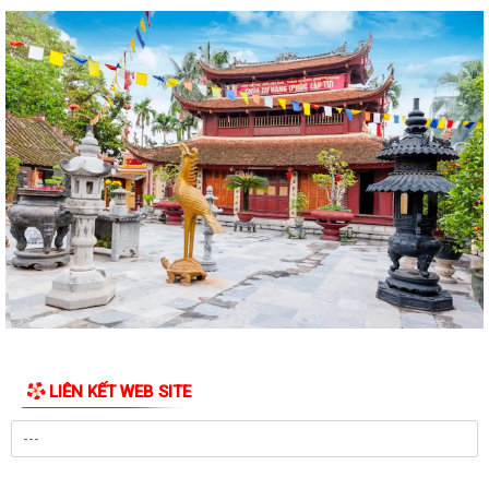
Xã nhà tổ chức Hội nghị gặp mặt các đồng chí nguyên là lãnh đạo chủ
chốt của địa phương qua...
CHI BỘ UBND XÃ THƯỢNG HỒNG TỔ CHỨC ĐẠI HỘI CHI BỘ LẦN THỨ I,
NHIỆM KỲ 2025-2030
Xã Thượng Hồng tổ chức Lễ dâng hương, thắp nến tri ân các Anh hùng
liệt sĩ
Các tổ đại biểu HĐND xã tiếp xúc cử tri tại 6 điểm trên địa bàn xã
Xã Thượng Hồng với các hoạt động hướng về Kỷ niệm 78 năm ngày
Thương binh Liệt sỹ 27/07
Thôn Hà Tiên tổ chức thành công giải bóng chuyền mở rộng lần thứ 2
chào mừng thành lập xã Thượng...
LIÊN KẾT WEB SITE
Xã Thượng Hồng chủ động ứng phó với bão số 3
Hải Phòng: Tập trung triển khai Nghị quyết 1669 theo hướng tinh gọn,
hiệu quả