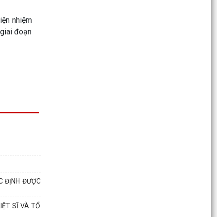
hiện nhiệm
 giai đoạn
C ĐỊNH ĐƯỢC
ỆT SĨ VÀ TỔ