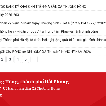
ƯỢC ĐĂNG KÝ KHAI SINH TRÊN ĐỊA BÀN XÃ THƯỢNG HỒNG
m kỳ 2026-2031
nhân kỷ niệm 79 năm Ngày Thương binh - Liệt sĩ (27/7/1947 - 27/7/202
hông hẹn – vì dân phục vụ” tại Trung tâm Phục vụ hành chính công
Thành phố Hà Nội tổ chức Hội nghị tặng quà tri ân các gia đình chính s
ỊCH GIẢI BÓNG ĐÁ NHI ĐỒNG XÃ THƯỢNG HỒNG HÈ NĂM 2026
2
3
4
5
...
ng Hồng, thành phố Hải Phòng
 TT_ Uỷ ban nhân dân Xã Thượng Hồng
ng