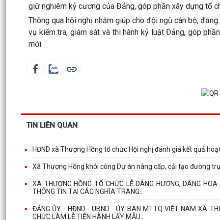
giữ nghiêm kỷ cương của Đảng, góp phần xây dựng tổ c
Thông qua hội nghị nhằm giúp cho đội ngũ cán bộ, đảng v
vụ kiểm tra, giám sát và thi hành kỷ luật Đảng, góp phần
mới.
TIN LIÊN QUAN
HĐND xã Thượng Hồng tổ chức Hội nghị đánh giá kết quả hoạt
Xã Thượng Hồng khởi công Dự án nâng cấp, cải tạo đường trụ
XÃ THƯỢNG HỒNG TỔ CHỨC LỄ DÂNG HƯƠNG, DÂNG HOA V
THÔNG TIN TẠI CÁC NGHĨA TRANG...
ĐẢNG ỦY - HĐND - UBND - ỦY BAN MTTQ VIỆT NAM XÃ T
CHỨC LÀM LỄ TIẾN HÀNH LẤY MẪU...