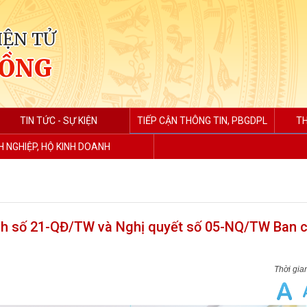
IỆN TỬ
HỒNG
TIN TỨC - SỰ KIỆN
TIẾP CẬN THÔNG TIN, PBGDPL
TH
 NGHIỆP, HỘ KINH DOANH
 định số 21-QĐ/TW và Nghị quyết số 05-NQ/TW Ban 