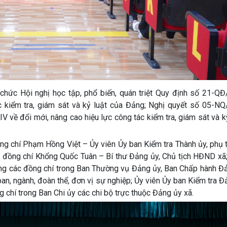
chức Hội nghị học tập, phổ biến, quán triệt Quy định số 21-Q
 kiểm tra, giám sát và kỷ luật của Đảng; Nghị quyết số 05-N
về đổi mới, nâng cao hiệu lực công tác kiểm tra, giám sát và k
ồng chí Phạm Hồng Việt – Ủy viên Ủy ban Kiểm tra Thành ủy, phụ 
có đồng chí Khổng Quốc Tuân – Bí thư Đảng ủy, Chủ tịch HĐND xã
ng các đồng chí trong Ban Thường vụ Đảng ủy, Ban Chấp hành Đả
n, ngành, đoàn thể, đơn vị sự nghiệp; Ủy viên Ủy ban Kiểm tra Đ
chí trong Ban Chi ủy các chi bộ trực thuộc Đảng ủy xã.