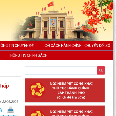
ÔNG TIN CHUYÊN ĐỀ
CẢI CÁCH HÀNH CHÍNH - CHUYỂN ĐỔI SỐ
THÔNG TIN CHÍNH SÁCH
chấp
Quyết định số 1573/QĐ-UBND Về việc cho Tổng
Công ty phát triển đô thị Kinh Bắc - CTCP thuê
22/05/2026
đất để...
Chương trình công tác tháng 7 năm 2026 của