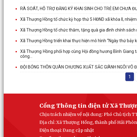
RÀ SOÁT, HỖ TRỢ ĐĂNG KÝ KHAI SINH CHO TRẺ EM CHƯA Đ
Xã Thượng Hồng tổ chức kỳ họp thứ 5 HĐND xã khóa II, nhiệ
Xã Thượng Hồng tổ chức thăm, tặng quà gia đình chính sách 
Xã Thượng Hồng triển khai thực hiện mô hình “Ngày thứ bảy k
Xã Thượng Hồng phối hợp cùng Hội đồng hương Bình Giang tại 
công...
ĐỘI BÓNG THÔN QUÀN CHƯƠNG XUẤT SẮC GIÀNH NGÔI VÔ Đ
1
Cổng Thông tin điện tử Xã Thượ
Chịu trách nhiệm về nội dung: Phó Chủ tịch
Địa chỉ: Xã Thượng Hồng, thành phố Hải Phò
Điện thoại: Đang cập nhật