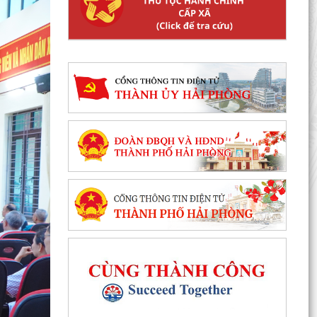
UBND xã Thượng Hồng
Thông báo về số lượng, tên gọi các thôn sau
sắp xếp, tổ chức lại các thôn trên địa bàn xã
Thượng...
UBND xã Thượng Hồng ban hành quyết định về
nội quy tiếp công dân tại Trụ sở UBND xã
Kế hoạch tổ chức Hội nghị đối thoại với các
doanh nghiệp, hợp tác xã, hộ kinh doanh tiêu
biểu trên...
Quyết định về việc thành lập Tổ rà soát hệ thống
văn bản quy phạm pháp luật
Bãi bỏ một số văn bản quy phạm pháp luật của
Ủy ban nhân dân xã
QĐ số 1297/QĐ-UBND ngày 02/4/2026 của
UBND thành phố Hải Phòng v/v công bố danh