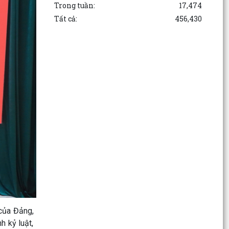
Trong tuần:
17,474
Dự kiến thu hoạch 60.000 tấn vải
Tất cả:
456,430
Thủ tướng yêu cầu tăng cường quản lý, bình ổn
giá vật liệu xây dựng
 của Đảng,
h kỷ luật,