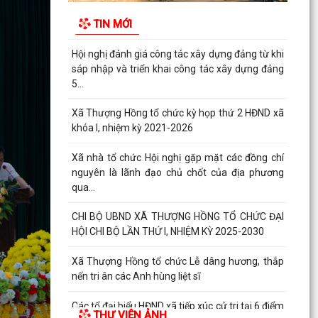
TIN MỚI
Xã Thượng Hồng tổ chức Lễ dâng hương, thắp
nến tri ân các Anh hùng liệt sĩ
Các tổ đại biểu HĐND xã tiếp xúc cử tri tại 6 điểm
trên địa bàn xã
Xã Thượng Hồng với các hoạt động hướng về Kỷ
niệm 78 năm ngày Thương binh Liệt sỹ 27/07
Thôn Hà Tiên tổ chức thành công giải bóng
chuyền mở rộng lần thứ 2 chào mừng thành lập
xã Thượng...
Xã Thượng Hồng chủ động ứng phó với bão số 3
Hải Phòng: Tập trung triển khai Nghị quyết 1669
theo hướng tinh gọn, hiệu quả
Không để gián đoạn thủ tục hành chính khi triển
khai mô hình chính quyền địa phương 2 cấp
THƯ VIỆN ẢNH