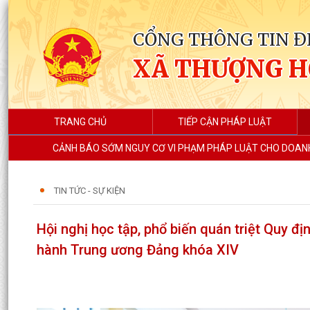
CỔNG THÔNG TIN Đ
XÃ THƯỢNG 
TRANG CHỦ
TIẾP CẬN PHÁP LUẬT
CẢNH BÁO SỚM NGUY CƠ VI PHẠM PHÁP LUẬT CHO DOANH
TIN TỨC - SỰ KIỆN
Hội nghị học tập, phổ biến quán triệt Quy
hành Trung ương Đảng khóa XIV