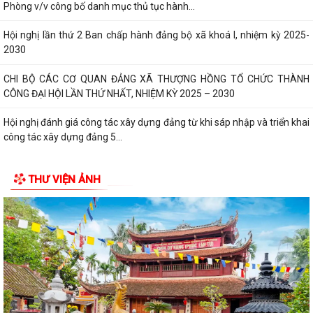
Phòng v/v công bố danh mục thủ tục hành...
Hội nghị lần thứ 2 Ban chấp hành đảng bộ xã khoá I, nhiệm kỳ 2025-
2030
CHI BỘ CÁC CƠ QUAN ĐẢNG XÃ THƯỢNG HỒNG TỔ CHỨC THÀNH
CÔNG ĐẠI HỘI LẦN THỨ NHẤT, NHIỆM KỲ 2025 – 2030
Hội nghị đánh giá công tác xây dựng đảng từ khi sáp nhập và triển khai
công tác xây dựng đảng 5...
Xã Thượng Hồng tổ chức kỳ họp thứ 2 HĐND xã khóa I, nhiệm kỳ 2021-
THƯ VIỆN ẢNH
2026
Xã nhà tổ chức Hội nghị gặp mặt các đồng chí nguyên là lãnh đạo chủ
chốt của địa phương qua...
CHI BỘ UBND XÃ THƯỢNG HỒNG TỔ CHỨC ĐẠI HỘI CHI BỘ LẦN THỨ I,
NHIỆM KỲ 2025-2030
Xã Thượng Hồng tổ chức Lễ dâng hương, thắp nến tri ân các Anh hùng
liệt sĩ