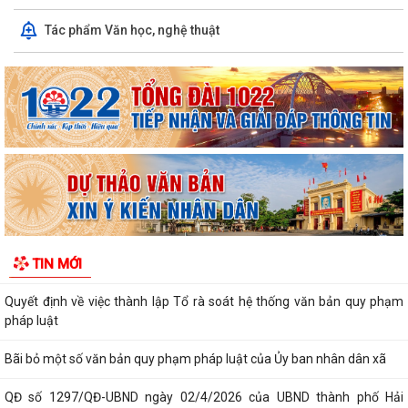
Tác phẩm Văn học, nghệ thuật
Quyết định số 1573/QĐ-UBND Về việc cho Tổng Công ty phát triển đô
thị Kinh Bắc - CTCP thuê đất để...
Chương trình công tác tháng 7 năm 2026 của UBND xã Thượng Hồng
Thông báo về số lượng, tên gọi các thôn sau sắp xếp, tổ chức lại các
thôn trên địa bàn xã Thượng...
UBND xã Thượng Hồng ban hành quyết định về nội quy tiếp công dân
tại Trụ sở UBND xã
Kế hoạch tổ chức Hội nghị đối thoại với các doanh nghiệp, hợp tác xã,
TIN MỚI
hộ kinh doanh tiêu biểu trên...
Quyết định về việc thành lập Tổ rà soát hệ thống văn bản quy phạm
pháp luật
Bãi bỏ một số văn bản quy phạm pháp luật của Ủy ban nhân dân xã
QĐ số 1297/QĐ-UBND ngày 02/4/2026 của UBND thành phố Hải