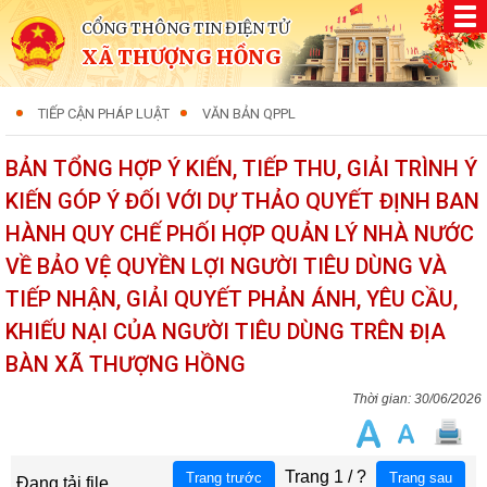
CỔNG THÔNG TIN ĐIỆN TỬ
XÃ THƯỢNG HỒNG
TIẾP CẬN PHÁP LUẬT
VĂN BẢN QPPL
BẢN TỔNG HỢP Ý KIẾN, TIẾP THU, GIẢI TRÌNH Ý
KIẾN GÓP Ý ĐỐI VỚI DỰ THẢO QUYẾT ĐỊNH BAN
HÀNH QUY CHẾ PHỐI HỢP QUẢN LÝ NHÀ NƯỚC
VỀ BẢO VỆ QUYỀN LỢI NGƯỜI TIÊU DÙNG VÀ
TIẾP NHẬN, GIẢI QUYẾT PHẢN ÁNH, YÊU CẦU,
KHIẾU NẠI CỦA NGƯỜI TIÊU DÙNG TRÊN ĐỊA
BÀN XÃ THƯỢNG HỒNG
30/06/2026