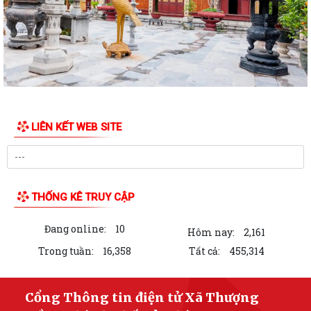
Các tổ đại biểu HĐND xã tiếp xúc cử tri tại 6 điểm trên địa bàn xã
Xã Thượng Hồng với các hoạt động hướng về Kỷ niệm 78 năm ngày
Thương binh Liệt sỹ 27/07
Thôn Hà Tiên tổ chức thành công giải bóng chuyền mở rộng lần thứ 2
chào mừng thành lập xã Thượng...
LIÊN KẾT WEB SITE
Xã Thượng Hồng chủ động ứng phó với bão số 3
Hải Phòng: Tập trung triển khai Nghị quyết 1669 theo hướng tinh gọn,
hiệu quả
THỐNG KÊ TRUY CẬP
Không để gián đoạn thủ tục hành chính khi triển khai mô hình chính
Đang online:
10
quyền địa phương 2 cấp
Hôm nay:
2,161
Trong tuần:
16,358
Tất cả:
455,314
Chuyển mình mạnh mẽ về tư duy để Hải Phòng phát triển đột phá
Triển khai đồng bộ các giải pháp, hướng tới chính sách toàn diện và
Cổng Thông tin điện tử Xã Thượng
bền vững cho người cao tuổi