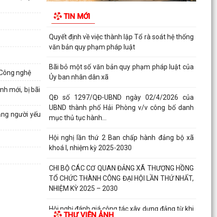
doanh nghiệp, hợp tác xã, hộ kinh doanh tiêu
TIN MỚI
biểu trên...
Quyết định về việc thành lập Tổ rà soát hệ thống
văn bản quy phạm pháp luật
Bãi bỏ một số văn bản quy phạm pháp luật của
 Công nghệ
Ủy ban nhân dân xã
h mới, bị bãi
QĐ số 1297/QĐ-UBND ngày 02/4/2026 của
UBND thành phố Hải Phòng v/v công bố danh
nặng người yếu
mục thủ tục hành...
Hội nghị lần thứ 2 Ban chấp hành đảng bộ xã
khoá I, nhiệm kỳ 2025-2030
CHI BỘ CÁC CƠ QUAN ĐẢNG XÃ THƯỢNG HỒNG
TỔ CHỨC THÀNH CÔNG ĐẠI HỘI LẦN THỨ NHẤT,
NHIỆM KỲ 2025 – 2030
Hội nghị đánh giá công tác xây dựng đảng từ khi
THƯ VIỆN ẢNH