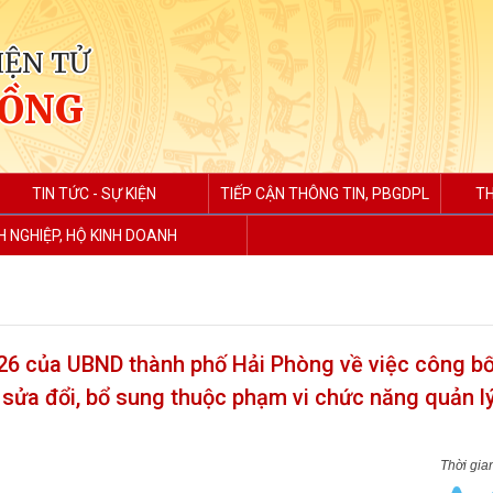
IỆN TỬ
HỒNG
TIN TỨC - SỰ KIỆN
TIẾP CẬN THÔNG TIN, PBGDPL
TH
 NGHIỆP, HỘ KINH DOANH
6 của UBND thành phố Hải Phòng về việc công b
 sửa đổi, bổ sung thuộc phạm vi chức năng quản l