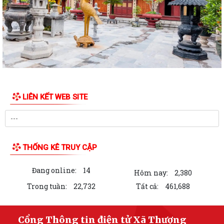
liệt sĩ
Các tổ đại biểu HĐND xã tiếp xúc cử tri tại 6 điểm trên địa bàn xã
Xã Thượng Hồng với các hoạt động hướng về Kỷ niệm 78 năm ngày
Thương binh Liệt sỹ 27/07
Thôn Hà Tiên tổ chức thành công giải bóng chuyền mở rộng lần thứ 2
chào mừng thành lập xã Thượng...
LIÊN KẾT WEB SITE
Xã Thượng Hồng chủ động ứng phó với bão số 3
Hải Phòng: Tập trung triển khai Nghị quyết 1669 theo hướng tinh gọn,
hiệu quả
THỐNG KÊ TRUY CẬP
Không để gián đoạn thủ tục hành chính khi triển khai mô hình chính
Đang online:
14
quyền địa phương 2 cấp
Hôm nay:
2,380
Trong tuần:
22,732
Tất cả:
461,688
Chuyển mình mạnh mẽ về tư duy để Hải Phòng phát triển đột phá
Triển khai đồng bộ các giải pháp, hướng tới chính sách toàn diện và
Cổng Thông tin điện tử Xã Thượng
bền vững cho người cao tuổi