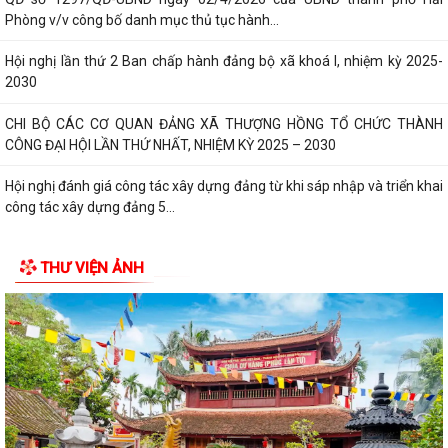
Phòng v/v công bố danh mục thủ tục hành...
Hội nghị lần thứ 2 Ban chấp hành đảng bộ xã khoá I, nhiệm kỳ 2025-
2030
CHI BỘ CÁC CƠ QUAN ĐẢNG XÃ THƯỢNG HỒNG TỔ CHỨC THÀNH
CÔNG ĐẠI HỘI LẦN THỨ NHẤT, NHIỆM KỲ 2025 – 2030
Hội nghị đánh giá công tác xây dựng đảng từ khi sáp nhập và triển khai
công tác xây dựng đảng 5...
Xã Thượng Hồng tổ chức kỳ họp thứ 2 HĐND xã khóa I, nhiệm kỳ 2021-
THƯ VIỆN ẢNH
2026
Xã nhà tổ chức Hội nghị gặp mặt các đồng chí nguyên là lãnh đạo chủ
chốt của địa phương qua...
CHI BỘ UBND XÃ THƯỢNG HỒNG TỔ CHỨC ĐẠI HỘI CHI BỘ LẦN THỨ I,
NHIỆM KỲ 2025-2030
Xã Thượng Hồng tổ chức Lễ dâng hương, thắp nến tri ân các Anh hùng