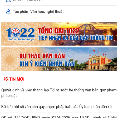
Tác phẩm Văn học, nghệ thuật
Quyết định số 1573/QĐ-UBND Về việc cho Tổng Công ty phát triển đô
thị Kinh Bắc - CTCP thuê đất để...
Chương trình công tác tháng 7 năm 2026 của UBND xã Thượng Hồng
Thông báo về số lượng, tên gọi các thôn sau sắp xếp, tổ chức lại các
thôn trên địa bàn xã Thượng...
UBND xã Thượng Hồng ban hành quyết định về nội quy tiếp công dân
tại Trụ sở UBND xã
Kế hoạch tổ chức Hội nghị đối thoại với các doanh nghiệp, hợp tác xã,
TIN MỚI
hộ kinh doanh tiêu biểu trên...
Quyết định về việc thành lập Tổ rà soát hệ thống văn bản quy phạm
pháp luật
Bãi bỏ một số văn bản quy phạm pháp luật của Ủy ban nhân dân xã
QĐ số 1297/QĐ-UBND ngày 02/4/2026 của UBND thành phố Hải