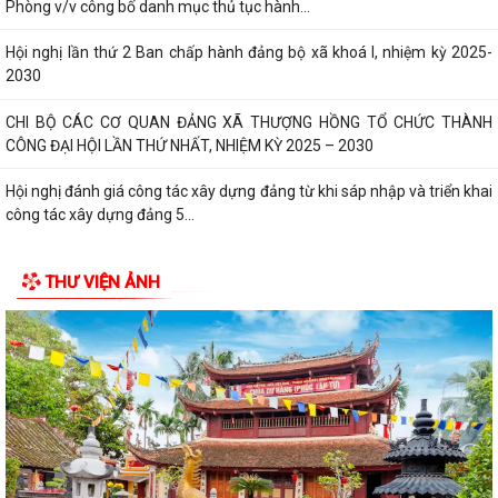
Phòng v/v công bố danh mục thủ tục hành...
Hội nghị lần thứ 2 Ban chấp hành đảng bộ xã khoá I, nhiệm kỳ 2025-
2030
CHI BỘ CÁC CƠ QUAN ĐẢNG XÃ THƯỢNG HỒNG TỔ CHỨC THÀNH
CÔNG ĐẠI HỘI LẦN THỨ NHẤT, NHIỆM KỲ 2025 – 2030
Hội nghị đánh giá công tác xây dựng đảng từ khi sáp nhập và triển khai
công tác xây dựng đảng 5...
Xã Thượng Hồng tổ chức kỳ họp thứ 2 HĐND xã khóa I, nhiệm kỳ 2021-
THƯ VIỆN ẢNH
2026
Xã nhà tổ chức Hội nghị gặp mặt các đồng chí nguyên là lãnh đạo chủ
chốt của địa phương qua...
CHI BỘ UBND XÃ THƯỢNG HỒNG TỔ CHỨC ĐẠI HỘI CHI BỘ LẦN THỨ I,
NHIỆM KỲ 2025-2030
Xã Thượng Hồng tổ chức Lễ dâng hương, thắp nến tri ân các Anh hùng
liệt sĩ