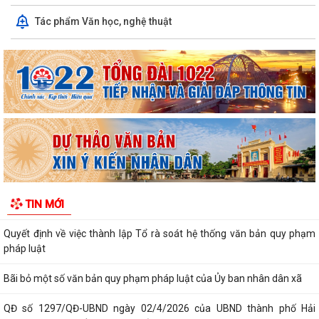
Tác phẩm Văn học, nghệ thuật
Quyết định số 1573/QĐ-UBND Về việc cho Tổng Công ty phát triển đô
thị Kinh Bắc - CTCP thuê đất để...
Chương trình công tác tháng 7 năm 2026 của UBND xã Thượng Hồng
Thông báo về số lượng, tên gọi các thôn sau sắp xếp, tổ chức lại các
thôn trên địa bàn xã Thượng...
UBND xã Thượng Hồng ban hành quyết định về nội quy tiếp công dân
tại Trụ sở UBND xã
Kế hoạch tổ chức Hội nghị đối thoại với các doanh nghiệp, hợp tác xã,
TIN MỚI
hộ kinh doanh tiêu biểu trên...
Quyết định về việc thành lập Tổ rà soát hệ thống văn bản quy phạm
pháp luật
Bãi bỏ một số văn bản quy phạm pháp luật của Ủy ban nhân dân xã
QĐ số 1297/QĐ-UBND ngày 02/4/2026 của UBND thành phố Hải