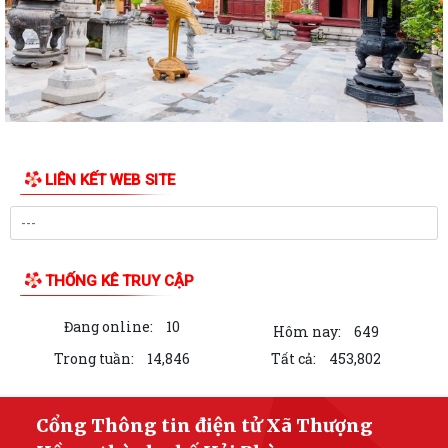
Các tổ đại biểu HĐND xã tiếp xúc cử tri tại 6 điểm trên địa bàn xã
Xã Thượng Hồng với các hoạt động hướng về Kỷ niệm 78 năm ngày
Thương binh Liệt sỹ 27/07
Thôn Hà Tiên tổ chức thành công giải bóng chuyền mở rộng lần thứ 2
chào mừng thành lập xã Thượng...
LIÊN KẾT WEB SITE
Xã Thượng Hồng chủ động ứng phó với bão số 3
Hải Phòng: Tập trung triển khai Nghị quyết 1669 theo hướng tinh gọn,
hiệu quả
THỐNG KÊ TRUY CẬP
Không để gián đoạn thủ tục hành chính khi triển khai mô hình chính
Đang online:
10
quyền địa phương 2 cấp
Hôm nay:
649
Trong tuần:
14,846
Tất cả:
453,802
Chuyển mình mạnh mẽ về tư duy để Hải Phòng phát triển đột phá
Triển khai đồng bộ các giải pháp, hướng tới chính sách toàn diện và
Cổng Thông tin điện tử Xã Thượng
bền vững cho người cao tuổi