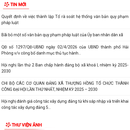
TIN MỚI
hộ kinh doanh tiêu biểu trên...
Quyết định về việc thành lập Tổ rà soát hệ thống văn bản quy phạm
pháp luật
Bãi bỏ một số văn bản quy phạm pháp luật của Ủy ban nhân dân xã
QĐ số 1297/QĐ-UBND ngày 02/4/2026 của UBND thành phố Hải
Phòng v/v công bố danh mục thủ tục hành...
Hội nghị lần thứ 2 Ban chấp hành đảng bộ xã khoá I, nhiệm kỳ 2025-
2030
CHI BỘ CÁC CƠ QUAN ĐẢNG XÃ THƯỢNG HỒNG TỔ CHỨC THÀNH
CÔNG ĐẠI HỘI LẦN THỨ NHẤT, NHIỆM KỲ 2025 – 2030
Hội nghị đánh giá công tác xây dựng đảng từ khi sáp nhập và triển khai
công tác xây dựng đảng 5...
Xã Thượng Hồng tổ chức kỳ họp thứ 2 HĐND xã khóa I, nhiệm kỳ 2021-
THƯ VIỆN ẢNH
2026