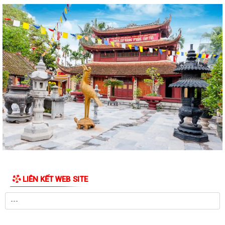
Xã nhà tổ chức Hội nghị gặp mặt các đồng chí nguyên là lãnh đạo chủ
chốt của địa phương qua...
CHI BỘ UBND XÃ THƯỢNG HỒNG TỔ CHỨC ĐẠI HỘI CHI BỘ LẦN THỨ I,
NHIỆM KỲ 2025-2030
Xã Thượng Hồng tổ chức Lễ dâng hương, thắp nến tri ân các Anh hùng
liệt sĩ
Các tổ đại biểu HĐND xã tiếp xúc cử tri tại 6 điểm trên địa bàn xã
Xã Thượng Hồng với các hoạt động hướng về Kỷ niệm 78 năm ngày
Thương binh Liệt sỹ 27/07
Thôn Hà Tiên tổ chức thành công giải bóng chuyền mở rộng lần thứ 2
chào mừng thành lập xã Thượng...
LIÊN KẾT WEB SITE
Xã Thượng Hồng chủ động ứng phó với bão số 3
Hải Phòng: Tập trung triển khai Nghị quyết 1669 theo hướng tinh gọn,
hiệu quả