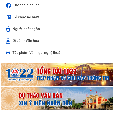
Thông tin chung
Tổ chức bộ máy
Người phát ngôn
Di sản - Văn hóa
Tác phẩm Văn học, nghệ thuật
Quyết định số 1573/QĐ-UBND Về việc cho Tổng Công ty phát triển đô
thị Kinh Bắc - CTCP thuê đất để...
Chương trình công tác tháng 7 năm 2026 của UBND xã Thượng Hồng
Thông báo về số lượng, tên gọi các thôn sau sắp xếp, tổ chức lại các
thôn trên địa bàn xã Thượng...
UBND xã Thượng Hồng ban hành quyết định về nội quy tiếp công dân
tại Trụ sở UBND xã
Kế hoạch tổ chức Hội nghị đối thoại với các doanh nghiệp, hợp tác xã,