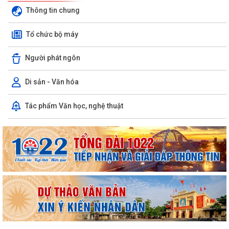
Thông tin chung
Tổ chức bộ máy
Người phát ngôn
Di sản - Văn hóa
Tác phẩm Văn học, nghệ thuật
Quyết định số 1573/QĐ-UBND Về việc cho Tổng Công ty phát triển đô
thị Kinh Bắc - CTCP thuê đất để...
Chương trình công tác tháng 7 năm 2026 của UBND xã Thượng Hồng
Thông báo về số lượng, tên gọi các thôn sau sắp xếp, tổ chức lại các
thôn trên địa bàn xã Thượng...
UBND xã Thượng Hồng ban hành quyết định về nội quy tiếp công dân
tại Trụ sở UBND xã
Kế hoạch tổ chức Hội nghị đối thoại với các doanh nghiệp, hợp tác xã,