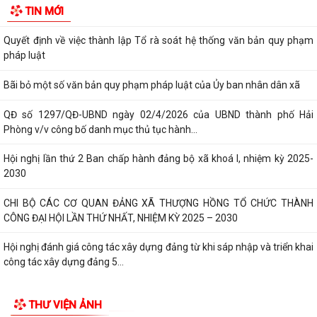
TIN MỚI
hộ kinh doanh tiêu biểu trên...
Quyết định về việc thành lập Tổ rà soát hệ thống văn bản quy phạm
pháp luật
Bãi bỏ một số văn bản quy phạm pháp luật của Ủy ban nhân dân xã
QĐ số 1297/QĐ-UBND ngày 02/4/2026 của UBND thành phố Hải
Phòng v/v công bố danh mục thủ tục hành...
Hội nghị lần thứ 2 Ban chấp hành đảng bộ xã khoá I, nhiệm kỳ 2025-
2030
CHI BỘ CÁC CƠ QUAN ĐẢNG XÃ THƯỢNG HỒNG TỔ CHỨC THÀNH
CÔNG ĐẠI HỘI LẦN THỨ NHẤT, NHIỆM KỲ 2025 – 2030
Hội nghị đánh giá công tác xây dựng đảng từ khi sáp nhập và triển khai
công tác xây dựng đảng 5...
Xã Thượng Hồng tổ chức kỳ họp thứ 2 HĐND xã khóa I, nhiệm kỳ 2021-
THƯ VIỆN ẢNH
2026