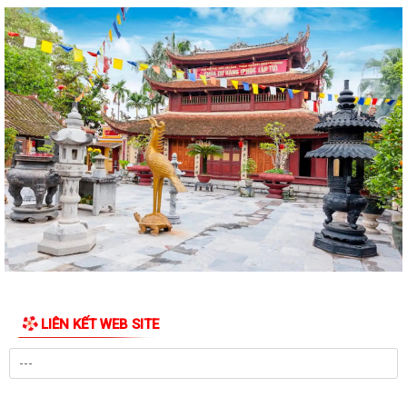
Xã nhà tổ chức Hội nghị gặp mặt các đồng chí nguyên là lãnh đạo chủ
chốt của địa phương qua...
CHI BỘ UBND XÃ THƯỢNG HỒNG TỔ CHỨC ĐẠI HỘI CHI BỘ LẦN THỨ I,
NHIỆM KỲ 2025-2030
Xã Thượng Hồng tổ chức Lễ dâng hương, thắp nến tri ân các Anh hùng
liệt sĩ
Các tổ đại biểu HĐND xã tiếp xúc cử tri tại 6 điểm trên địa bàn xã
Xã Thượng Hồng với các hoạt động hướng về Kỷ niệm 78 năm ngày
Thương binh Liệt sỹ 27/07
Thôn Hà Tiên tổ chức thành công giải bóng chuyền mở rộng lần thứ 2
chào mừng thành lập xã Thượng...
LIÊN KẾT WEB SITE
Xã Thượng Hồng chủ động ứng phó với bão số 3
Hải Phòng: Tập trung triển khai Nghị quyết 1669 theo hướng tinh gọn,
hiệu quả