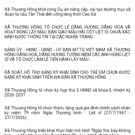
Xã Thượng Hồng khởi công Dự án nâng cấp, cải tạo đường trục xã
đoạn từ cầu Tân Thái đến cổng làng thôn Cao Xá
XÃ THƯỢNG HỒNG TỔ CHỨC LỄ DÂNG HƯƠNG, DÂNG HOA VÀ
HOẠT ĐỘNG LẤY MẪU, BÀN GIAO MẪU HÀI CỐT LIỆT SĨ CHƯA XÁC
ĐỊNH ĐƯỢC THÔNG TIN TẠI CÁC NGHĨA TRANG...
ĐẢNG ỦY - HĐND - UBND - ỦY BAN MTTQ VIỆT NAM XÃ THƯỢNG
HỒNG DÂNG HOA, DÂNG HƯƠNG TƯỞNG NIỆM CÁC ANH HÙNG LIỆT
SĨ VÀ TỔ CHỨC LÀM LỄ TIẾN HÀNH LẤY MẪU...
RÀ SOÁT, HỖ TRỢ ĐĂNG KÝ KHAI SINH CHO TRẺ EM CHƯA ĐƯỢC
ĐĂNG KÝ KHAI SINH TRÊN ĐỊA BÀN XÃ THƯỢNG HỒNG
Xã Thượng Hồng tổ chức kỳ họp thứ 5 HĐND xã khóa II, nhiệm kỳ
2026-2031
Xã Thượng Hồng tổ chức thăm, tặng quà gia đình chính sách nhân
kỷ niệm 79 năm Ngày Thương binh - Liệt sĩ (27/7/1947 -
27/7/2026)
Xã Thượng Hồng triển khai thực hiện mô hình “Ngày thứ bảy không