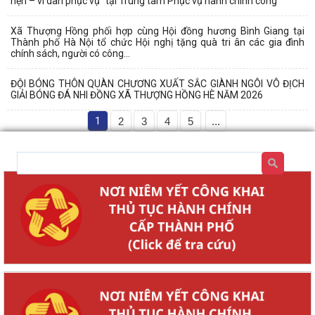
hẹn – vì dân phục vụ” tại Trung tâm Phục vụ hành chính công
Xã Thượng Hồng phối hợp cùng Hội đồng hương Bình Giang tại
Thành phố Hà Nội tổ chức Hội nghị tặng quà tri ân các gia đình
chính sách, người có công...
ĐỘI BÓNG THÔN QUÀN CHƯƠNG XUẤT SẮC GIÀNH NGÔI VÔ ĐỊCH
GIẢI BÓNG ĐÁ NHI ĐỒNG XÃ THƯỢNG HỒNG HÈ NĂM 2026
1
2
3
4
5
...