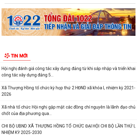
pháp luật
Bãi bỏ một số văn bản quy phạm pháp luật của Ủy ban nhân dân xã
QĐ số 1297/QĐ-UBND ngày 02/4/2026 của UBND thành phố Hải
Phòng v/v công bố danh mục thủ tục hành...
Hội nghị lần thứ 2 Ban chấp hành đảng bộ xã khoá I, nhiệm kỳ 2025-
2030
CHI BỘ CÁC CƠ QUAN ĐẢNG XÃ THƯỢNG HỒNG TỔ CHỨC THÀNH
TIN MỚI
CÔNG ĐẠI HỘI LẦN THỨ NHẤT, NHIỆM KỲ 2025 – 2030
Hội nghị đánh giá công tác xây dựng đảng từ khi sáp nhập và triển khai
công tác xây dựng đảng 5...
Xã Thượng Hồng tổ chức kỳ họp thứ 2 HĐND xã khóa I, nhiệm kỳ 2021-
2026
Xã nhà tổ chức Hội nghị gặp mặt các đồng chí nguyên là lãnh đạo chủ
chốt của địa phương qua...