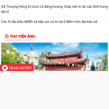
CHI BỘ UBND XÃ THƯỢNG HỒNG TỔ CHỨC ĐẠI HỘI CHI BỘ LẦN THỨ I,
NHIỆM KỲ 2025-2030
Xã Thượng Hồng tổ chức Lễ dâng hương, thắp nến tri ân các Anh hùng
liệt sĩ
Các tổ đại biểu HĐND xã tiếp xúc cử tri tại 6 điểm trên địa bàn xã
Xã Thượng Hồng với các hoạt động hướng về Kỷ niệm 78 năm ngày
THƯ VIỆN ẢNH
Thương binh Liệt sỹ 27/07
Thôn Hà Tiên tổ chức thành công giải bóng chuyền mở rộng lần thứ 2
chào mừng thành lập xã Thượng...
Đã kết nối EMC
Xã Thượng Hồng chủ động ứng phó với bão số 3
Hải Phòng: Tập trung triển khai Nghị quyết 1669 theo hướng tinh gọn,
hiệu quả
Không để gián đoạn thủ tục hành chính khi triển khai mô hình chính
quyền địa phương 2 cấp