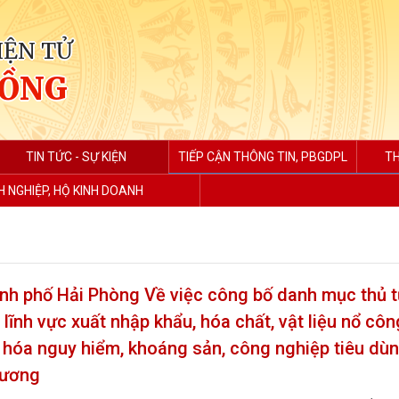
IỆN TỬ
HỒNG
TIN TỨC - SỰ KIỆN
TIẾP CẬN THÔNG TIN, PBGDPL
TH
 NGHIỆP, HỘ KINH DOANH
h phố Hải Phòng Về việc công bố danh mục thủ 
 lĩnh vực xuất nhập khẩu, hóa chất, vật liệu nổ côn
g hóa nguy hiểm, khoáng sản, công nghiệp tiêu dù
hương