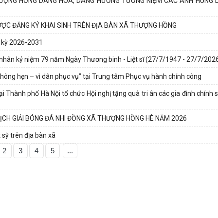
HƯỢNG HỒNG DÂNG HOA, DÂNG HƯƠNG TƯỞNG NIỆM CÁC ANH HÙNG LI
ƯỢC ĐĂNG KÝ KHAI SINH TRÊN ĐỊA BÀN XÃ THƯỢNG HỒNG
m kỳ 2026-2031
nhân kỷ niệm 79 năm Ngày Thương binh - Liệt sĩ (27/7/1947 - 27/7/202
hông hẹn – vì dân phục vụ” tại Trung tâm Phục vụ hành chính công
Thành phố Hà Nội tổ chức Hội nghị tặng quà tri ân các gia đình chính s
ỊCH GIẢI BÓNG ĐÁ NHI ĐỒNG XÃ THƯỢNG HỒNG HÈ NĂM 2026
 sỹ trên địa bàn xã
2
3
4
5
...