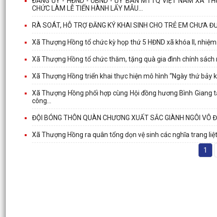
ĐẢNG ỦY - HĐND - UBND - ỦY BAN MTTQ VIỆT NAM XÃ T
CHỨC LÀM LỄ TIẾN HÀNH LẤY MẪU...
RÀ SOÁT, HỖ TRỢ ĐĂNG KÝ KHAI SINH CHO TRẺ EM CHƯA Đ
Xã Thượng Hồng tổ chức kỳ họp thứ 5 HĐND xã khóa II, nhiệ
Xã Thượng Hồng tổ chức thăm, tặng quà gia đình chính sách 
Xã Thượng Hồng triển khai thực hiện mô hình “Ngày thứ bảy k
Xã Thượng Hồng phối hợp cùng Hội đồng hương Bình Giang tại 
công...
ĐỘI BÓNG THÔN QUÀN CHƯƠNG XUẤT SẮC GIÀNH NGÔI VÔ Đ
Xã Thượng Hồng ra quân tổng dọn vệ sinh các nghĩa trang liệt
1