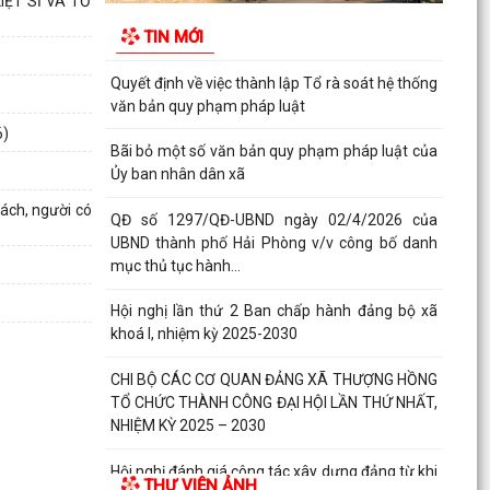
ỆT SĨ VÀ TỔ
doanh nghiệp, hợp tác xã, hộ kinh doanh tiêu
TIN MỚI
biểu trên...
Quyết định về việc thành lập Tổ rà soát hệ thống
văn bản quy phạm pháp luật
6)
Bãi bỏ một số văn bản quy phạm pháp luật của
Ủy ban nhân dân xã
ách, người có
QĐ số 1297/QĐ-UBND ngày 02/4/2026 của
UBND thành phố Hải Phòng v/v công bố danh
mục thủ tục hành...
Hội nghị lần thứ 2 Ban chấp hành đảng bộ xã
khoá I, nhiệm kỳ 2025-2030
CHI BỘ CÁC CƠ QUAN ĐẢNG XÃ THƯỢNG HỒNG
TỔ CHỨC THÀNH CÔNG ĐẠI HỘI LẦN THỨ NHẤT,
NHIỆM KỲ 2025 – 2030
Hội nghị đánh giá công tác xây dựng đảng từ khi
THƯ VIỆN ẢNH