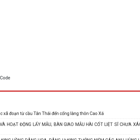
c xã đoạn từ cầu Tân Thái đến cổng làng thôn Cao Xá
À HOẠT ĐỘNG LẤY MẪU, BÀN GIAO MẪU HÀI CỐT LIỆT SĨ CHƯA XÁ