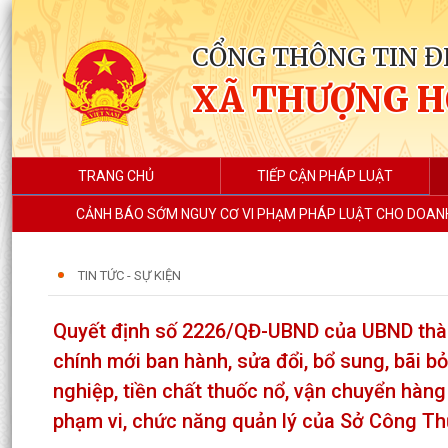
CỔNG THÔNG TIN Đ
XÃ THƯỢNG 
TRANG CHỦ
TIẾP CẬN PHÁP LUẬT
CẢNH BÁO SỚM NGUY CƠ VI PHẠM PHÁP LUẬT CHO DOANH
TIN TỨC - SỰ KIỆN
Quyết định số 2226/QĐ-UBND của UBND thàn
chính mới ban hành, sửa đổi, bổ sung, bãi bỏ
nghiệp, tiền chất thuốc nổ, vận chuyển hàn
phạm vi, chức năng quản lý của Sở Công T