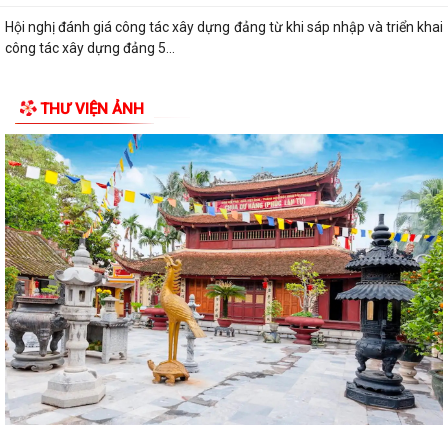
Hội nghị đánh giá công tác xây dựng đảng từ khi sáp nhập và triển khai
công tác xây dựng đảng 5...
Xã Thượng Hồng tổ chức kỳ họp thứ 2 HĐND xã khóa I, nhiệm kỳ 2021-
THƯ VIỆN ẢNH
2026
Xã nhà tổ chức Hội nghị gặp mặt các đồng chí nguyên là lãnh đạo chủ
chốt của địa phương qua...
CHI BỘ UBND XÃ THƯỢNG HỒNG TỔ CHỨC ĐẠI HỘI CHI BỘ LẦN THỨ I,
NHIỆM KỲ 2025-2030
Xã Thượng Hồng tổ chức Lễ dâng hương, thắp nến tri ân các Anh hùng
liệt sĩ
Các tổ đại biểu HĐND xã tiếp xúc cử tri tại 6 điểm trên địa bàn xã
Xã Thượng Hồng với các hoạt động hướng về Kỷ niệm 78 năm ngày
Thương binh Liệt sỹ 27/07
Thôn Hà Tiên tổ chức thành công giải bóng chuyền mở rộng lần thứ 2