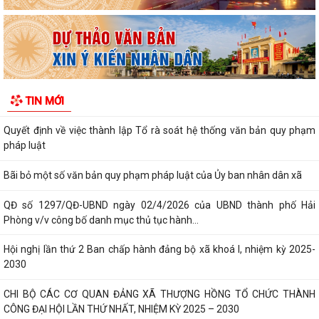
thôn trên địa bàn xã Thượng...
UBND xã Thượng Hồng ban hành quyết định về nội quy tiếp công dân
tại Trụ sở UBND xã
Kế hoạch tổ chức Hội nghị đối thoại với các doanh nghiệp, hợp tác xã,
TIN MỚI
hộ kinh doanh tiêu biểu trên...
Quyết định về việc thành lập Tổ rà soát hệ thống văn bản quy phạm
pháp luật
Bãi bỏ một số văn bản quy phạm pháp luật của Ủy ban nhân dân xã
QĐ số 1297/QĐ-UBND ngày 02/4/2026 của UBND thành phố Hải
Phòng v/v công bố danh mục thủ tục hành...
Hội nghị lần thứ 2 Ban chấp hành đảng bộ xã khoá I, nhiệm kỳ 2025-
2030
CHI BỘ CÁC CƠ QUAN ĐẢNG XÃ THƯỢNG HỒNG TỔ CHỨC THÀNH
CÔNG ĐẠI HỘI LẦN THỨ NHẤT, NHIỆM KỲ 2025 – 2030