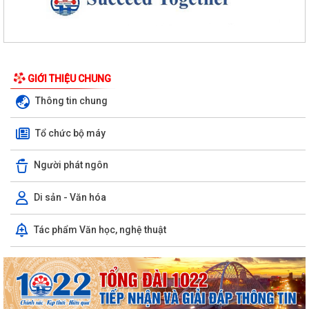
GIỚI THIỆU CHUNG
Thông tin chung
Tổ chức bộ máy
Người phát ngôn
Di sản - Văn hóa
Tác phẩm Văn học, nghệ thuật
Quyết định số 1573/QĐ-UBND Về việc cho Tổng Công ty phát triển đô
thị Kinh Bắc - CTCP thuê đất để...
Chương trình công tác tháng 7 năm 2026 của UBND xã Thượng Hồng
Thông báo về số lượng, tên gọi các thôn sau sắp xếp, tổ chức lại các