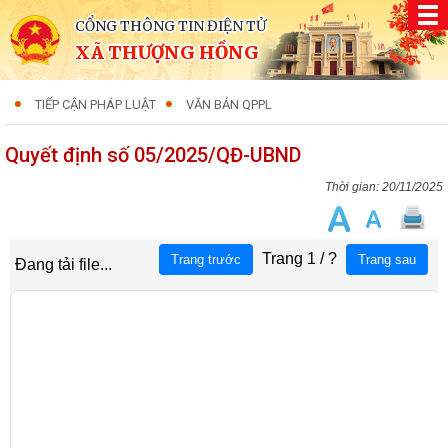
CỔNG THÔNG TIN ĐIỆN TỬ
XÃ THƯỢNG HỒNG
TIẾP CẬN PHÁP LUẬT
VĂN BẢN QPPL
Quyết định số 05/2025/QĐ-UBND
20/11/2025